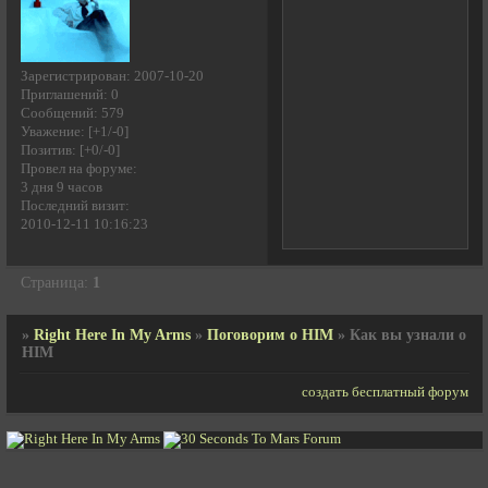
Зарегистрирован
: 2007-10-20
Приглашений:
0
Сообщений:
579
Уважение:
[+1/-0]
Позитив:
[+0/-0]
Провел на форуме:
3 дня 9 часов
Последний визит:
2010-12-11 10:16:23
Страница:
1
»
Right Here In My Arms
»
Поговорим о HIM
»
Как вы узнали о
HIM
создать бесплатный форум