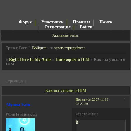
Форум
Участники
Правила
Поиск
Регистрация
Войти
Активные темы
Привет, Гость!
Войдите
или
зарегистрируйтесь
.
»
Right Here In My Arms
»
Поговорим о HIM
»
Как вы узнали о
HIM
Страница:
1
Как вы узнали о HIM
1
Поделиться
2007-11-03
Alyona Valo
23:22:29
как это было?
When love is a gun
0